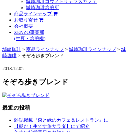
城崎珈琲コウノトリテラスカフェ
城崎珈琲焙煎所
商品ラインナップ
お取り寄せ
会社概要
ZENZO事業部
(生豆・焙煎機)
城崎珈琲
>
商品ラインナップ
>
城崎珈琲ラインナップ
>
城
崎珈琲
>
そぞろ歩きブレンド
2018.12.05
そぞろ歩きブレンド
最近の投稿
雑誌掲載『森と緑のカフェ＆レストラン』に
【朝だ！生です旅サラダ】にて紹介