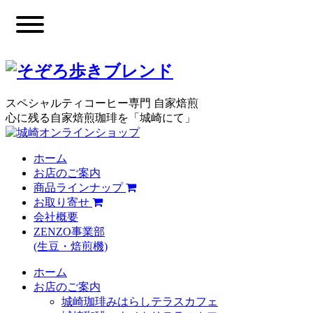
スペシャルティコーヒー専門 自家焙煎
心に残る自家焙煎珈琲を「城崎にて」
ホーム
お店のご案内
商品ラインナップ
お取り寄せ
会社概要
ZENZO事業部
(生豆・焙煎機)
ホーム
お店のご案内
城崎珈琲みはらしテラスカフェ