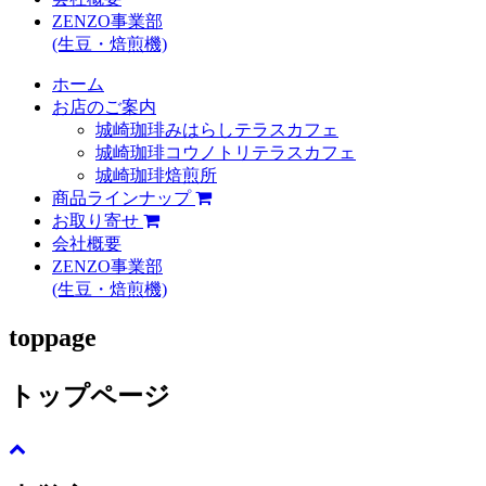
ZENZO事業部
(生豆・焙煎機)
ホーム
お店のご案内
城崎珈琲みはらしテラスカフェ
城崎珈琲コウノトリテラスカフェ
城崎珈琲焙煎所
商品ラインナップ
お取り寄せ
会社概要
ZENZO事業部
(生豆・焙煎機)
toppage
トップページ