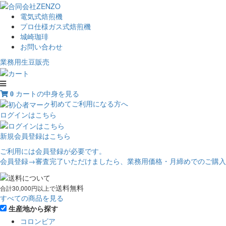
電気式焙煎機
プロ仕様ガス式焙煎機
城崎珈琲
お問い合わせ
業務用生豆販売
カートの中身を見る
0
初めてご利用になる方へ
ログイン
はこちら
新規会員登録
はこちら
ご利用には会員登録が必要です。
会員登録→審査完了いただけましたら、業務用価格・月締めでのご購入
送料無料
合計30,000円以上で
すべての商品を見る
生産地から探す
コロンビア