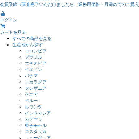
会員登録→審査完了いただけましたら、業務用価格・月締めでのご購入
ログイン
カートを見る
すべての商品を見る
生産地から探す
コロンビア
ブラジル
エチオピア
イエメン
パナマ
ニカラグア
タンザニア
ケニア
ペルー
ルワンダ
インドネシア
ガテマラ
東チモール
コスタリカ
ニューギニア